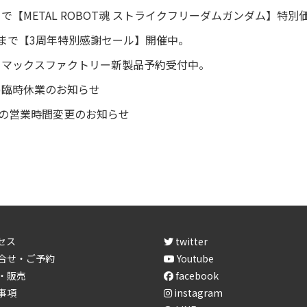
(木)まで【METAL ROBOT魂 ストライクフリーダムガンダム】特
6(月)まで【3周年特別感謝セール】開催中。
デル マックスファクトリー新製品予約受付中。
15(木)臨時休業のお知らせ
.3(月)の営業時間変更のお知らせ
セス
twitter
合せ・ご予約
Youtube
・販売
facebook
事項
instagram