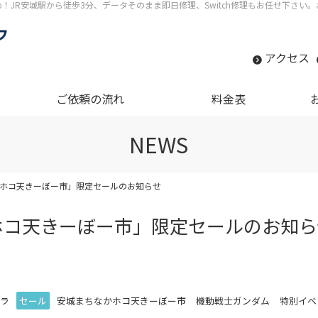
すめ！JR安城駅から徒歩3分、データそのまま即日修理、Switch修理もお任せ下さ
アクセス
ご依頼の流れ
料金表
NEWS
なかホコ天きーぼー市」限定セールのお知らせ
かホコ天きーぼー市」限定セールのお知ら
ラ
セール
安城まちなかホコ天きーぼー市
機動戦士ガンダム
特別イベ