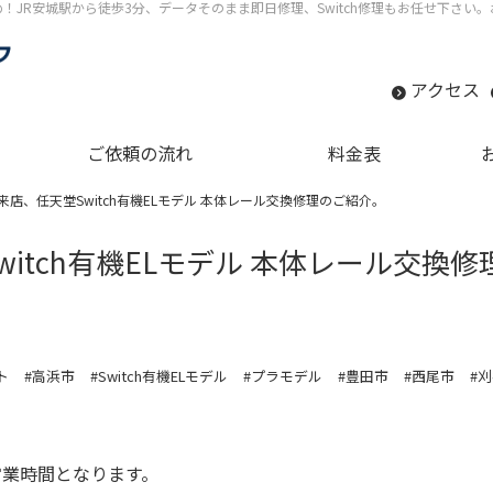
すめ！JR安城駅から徒歩3分、データそのまま即日修理、Switch修理もお任せ下さ
アクセス
ご依頼の流れ
料金表
店、任天堂Switch有機ELモデル 本体レール交換修理のご紹介。
itch有機ELモデル 本体レール交換
ト
#高浜市
#Switch有機ELモデル
#プラモデル
#豊田市
#西尾市
#
での営業時間となります。