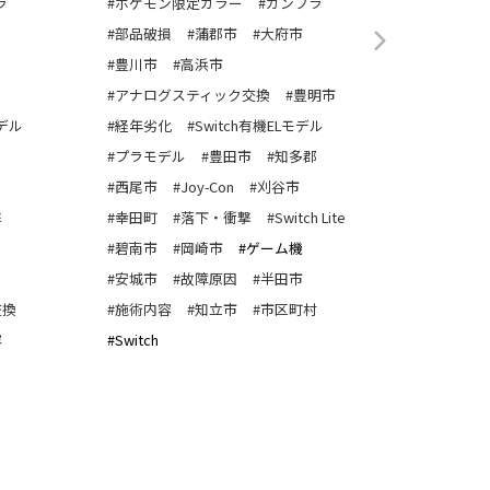
ラ
#ポケモン限定カラー
#ガンプラ
#ポケモン
#部品破損
#蒲郡市
#大府市
#部品破損
#豊川市
#高浜市
#豊川市
#アナログスティック交換
#豊明市
#経年劣化
デル
#経年劣化
#Switch有機ELモデル
#プラモデ
#プラモデル
#豊田市
#知多郡
#有機EL
#西尾市
#Joy-Con
#刈谷市
#西尾市
撃
#幸田町
#落下・衝撃
#Switch Lite
#幸田町
#碧南市
#岡崎市
#ゲーム機
#碧南市
#安城市
#故障原因
#半田市
#岡崎市
交換
#施術内容
#知立市
#市区町村
#パネル交
容
#Switch
#施術内容
#Switch