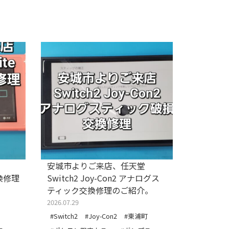
安城市よりご来店、任天堂
安城市よ
交換修理
Switch2 Joy-Con2 アナログス
Switch
ティック交換修理のご紹介。
のご紹介
2026.07.29
2026.07.27
#Switch2
#Joy-Con2
#東浦町
#Joy-Con