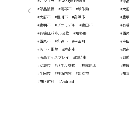
#ガンプラ
#Google Pixel 8
#部
ガンプラ
#部品破損
#蒲郡市
#誤作動
#大
ラくじ
#大府市
#豊川市
#高浜市
#豊
破損
#豊明市
#プラモデル
#豊田市
#有
府市
#有機ELパネル交換
#知多郡
#西
市
#西尾市
#刈谷市
#幸田町
#幸
ELモデル
#落下・衝撃
#碧南市
#碧
#豊田市
#液晶ディスプレイ
#岡崎市
#岡
Con
#安城市
#パネル交換
#故障原因
#故
幸田町
#半田市
#施術内容
#知立市
#知
 Lite
#市区町村
#Android
ム機
因
立市