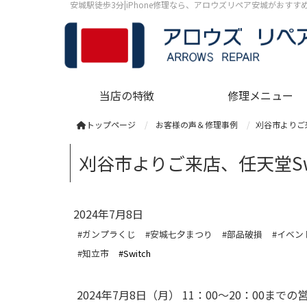
安城駅徒歩3分|iPhone修理なら、アロウズリペア安城がおす
当店の特徴
修理メニュー
トップページ
お客様の声＆修理事例
刈谷市よりご来
刈谷市よりご来店、任天堂Sw
2024年7月8日
#ガンプラくじ
#安城七夕まつり
#部品破損
#イベン
#知立市
#Switch
2024年7月8日（月） 11：00～20：00ま