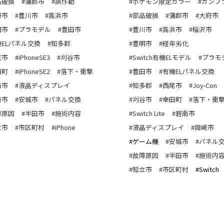
品破損
#蒲郡市
#誤作動
#ポケモン限定カラー
#ガンプ
府市
#豊川市
#高浜市
#部品破損
#蒲郡市
#大府市
明市
#プラモデル
#豊田市
#豊川市
#高浜市
#稲沢市
機ELパネル交換
#知多郡
#豊明市
#経年劣化
尾市
#iPhoneSE3
#刈谷市
#Switch有機ELモデル
#プラモ
田町
#iPhoneSE2
#落下・衝撃
#豊田市
#有機ELパネル交換
南市
#液晶ディスプレイ
#知多郡
#西尾市
#Joy-Con
崎市
#安城市
#パネル交換
#刈谷市
#幸田町
#落下・衝
障原因
#半田市
#施術内容
#Switch Lite
#碧南市
立市
#市区町村
#iPhone
#液晶ディスプレイ
#岡崎市
#ゲーム機
#安城市
#パネル
#故障原因
#半田市
#施術内
#知立市
#市区町村
#Switch