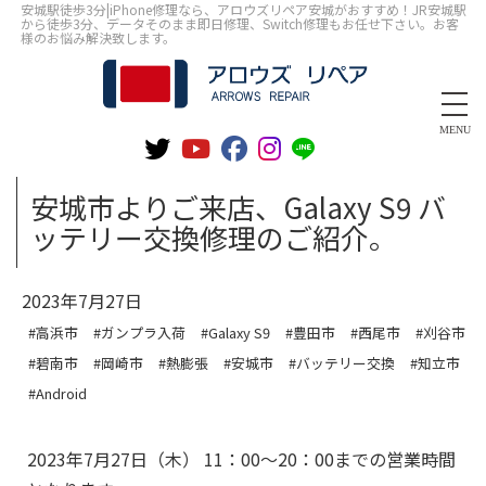
安城駅徒歩3分|iPhone修理なら、アロウズリペア安城がおすすめ！JR安城駅
から徒歩3分、データそのまま即日修理、Switch修理もお任せ下さい。お客
様のお悩み解決致します。
MENU
安城市よりご来店、Galaxy S9 バ
ッテリー交換修理のご紹介。
2023年7月27日
#高浜市
#ガンプラ入荷
#Galaxy S9
#豊田市
#西尾市
#刈谷市
#碧南市
#岡崎市
#熱膨張
#安城市
#バッテリー交換
#知立市
#Android
2023年7月27日（木） 11：00～20：00までの営業時間