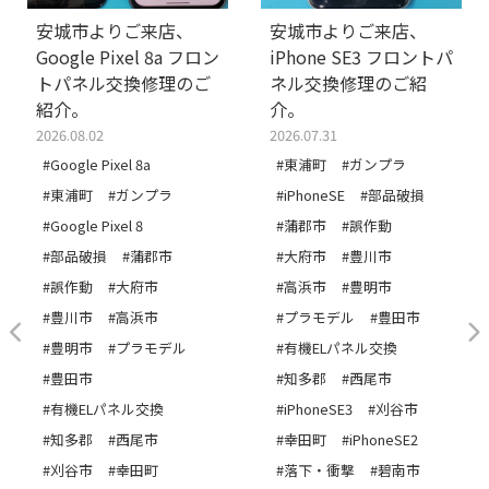
安城市よりご来店、
安城市よりご来店、
Google Pixel 8a フロン
iPhone SE3 フロントパ
トパネル交換修理のご
ネル交換修理のご紹
紹介。
介。
2026.08.02
2026.07.31
#Google Pixel 8a
#東浦町
#ガンプラ
#東浦町
#ガンプラ
#iPhoneSE
#部品破損
#Google Pixel 8
#蒲郡市
#誤作動
#部品破損
#蒲郡市
#大府市
#豊川市
#誤作動
#大府市
#高浜市
#豊明市
#豊川市
#高浜市
#プラモデル
#豊田市
#豊明市
#プラモデル
#有機ELパネル交換
#豊田市
#知多郡
#西尾市
#有機ELパネル交換
#iPhoneSE3
#刈谷市
#知多郡
#西尾市
#幸田町
#iPhoneSE2
#刈谷市
#幸田町
#落下・衝撃
#碧南市