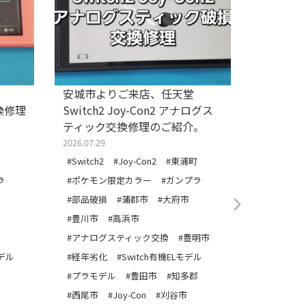
安城市よりご来店、任天堂
安城市よ
交換修理
Switch2 Joy-Con2 アナログス
Switch
ティック交換修理のご紹介。
のご紹介
2026.07.29
2026.07.27
#Switch2
#Joy-Con2
#東浦町
#Joy-Con
ラ
#ポケモン限定カラー
#ガンプラ
#ポケモン
#部品破損
#蒲郡市
#大府市
#部品破損
#豊川市
#高浜市
#豊川市
#アナログスティック交換
#豊明市
#経年劣化
デル
#経年劣化
#Switch有機ELモデル
#プラモデ
#プラモデル
#豊田市
#知多郡
#有機EL
#西尾市
#Joy-Con
#刈谷市
#西尾市