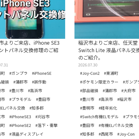
よりご来店、iPhone SE3
稲沢市よりご来店、任天堂
ントパネル交換修理のご紹
Switch Lite 液晶パネル
のご紹介。
07.31
2026.07.30
浦町
#ガンプラ
#iPhoneSE
#Joy-Con2
#東浦町
品破損
#蒲郡市
#誤作動
#ポケモン限定カラー
#ガンプ
府市
#豊川市
#高浜市
#部品破損
#蒲郡市
#大府市
明市
#プラモデル
#豊田市
#豊川市
#高浜市
#稲沢市
機ELパネル交換
#知多郡
#豊明市
#経年劣化
尾市
#iPhoneSE3
#刈谷市
#Switch有機ELモデル
#プラモ
田町
#iPhoneSE2
#落下・衝撃
#豊田市
#有機ELパネル交換
南市
#液晶ディスプレイ
#知多郡
#西尾市
#Joy-Con