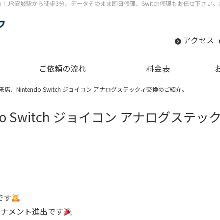
すめ！JR安城駅から徒歩3分、データそのまま即日修理、Switch修理もお任せ下さ
アクセス
ご依頼の流れ
料金表
店、Nintendo Switch ジョイコン アナログステックィ交換のご紹介。
do Switch ジョイコン アナログステ
です
ーナメント進出です