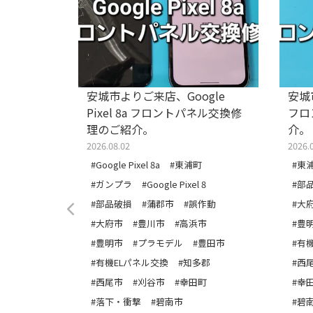
天堂
安城市よりご来店、Google
安城市
Conレール交
Pixel 8a フロントパネル交換修
フロ
理のご紹介。
介。
2026.08.02
2026.
#Google Pixel 8a
#東浦町
#東
#ガンプラ
#Google Pixel 8
#部
ガンプラ
#部品破損
#蒲郡市
#誤作動
#大
ラくじ
#大府市
#豊川市
#高浜市
#豊
破損
#豊明市
#プラモデル
#豊田市
#有
府市
#有機ELパネル交換
#知多郡
#西
市
#西尾市
#刈谷市
#幸田町
#幸
ELモデル
#落下・衝撃
#碧南市
#碧