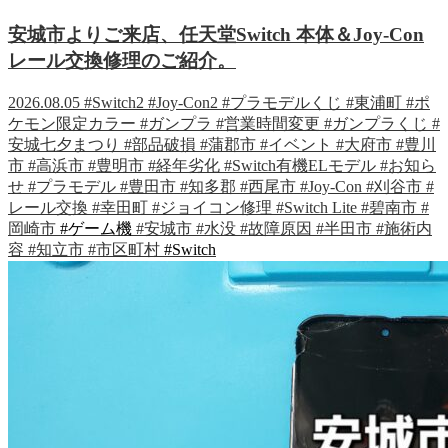
安城市よりご来店、任天堂Switch 本体＆Joy-Con
レール交換修理のご紹介。
2026.08.05
#Switch2
#Joy-Con2
#プラモデルくじ
#東浦町
#ポ
ケモン限定カラー
#ガンプラ
#営業時間変更
#ガンプラくじ
#
安城七夕まつり
#部品破損
#蒲郡市
#イベント
#大府市
#豊川
市
#高浜市
#豊明市
#経年劣化
#Switch有機ELモデル
#お知ら
せ
#プラモデル
#豊田市
#知多郡
#西尾市
#Joy-Con
#刈谷市
#
レール交換
#幸田町
#ジョイコン修理
#Switch Lite
#碧南市
#
岡崎市
#ゲーム機
#安城市
#水没
#故障原因
#半田市
#施術内
容
#知立市
#市区町村
#Switch