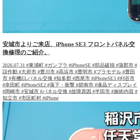
安城市よりご来店、iPhone SE3 フロントパネル交
換修理のご紹介。
2026.07.31
#東浦町
#ガンプラ
#iPhoneSE
#部品破損
#蒲郡市
#
誤作動
#大府市
#豊川市
#高浜市
#豊明市
#プラモデル
#豊田
市
#有機ELパネル交換
#知多郡
#西尾市
#iPhoneSE3
#刈谷市
#幸田町
#iPhoneSE2
#落下・衝撃
#碧南市
#液晶ディスプレイ
#岡崎市
#安城市
#パネル交換
#故障原因
#半田市
#施術内容
#
知立市
#市区町村
#iPhone