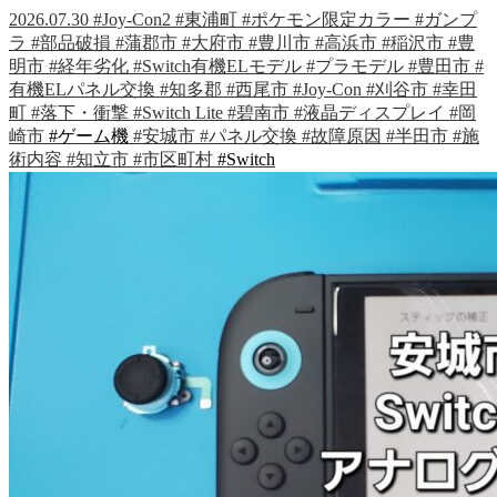
2026.07.30
#Joy-Con2
#東浦町
#ポケモン限定カラー
#ガンプ
ラ
#部品破損
#蒲郡市
#大府市
#豊川市
#高浜市
#稲沢市
#豊
明市
#経年劣化
#Switch有機ELモデル
#プラモデル
#豊田市
#
有機ELパネル交換
#知多郡
#西尾市
#Joy-Con
#刈谷市
#幸田
町
#落下・衝撃
#Switch Lite
#碧南市
#液晶ディスプレイ
#岡
崎市
#ゲーム機
#安城市
#パネル交換
#故障原因
#半田市
#施
術内容
#知立市
#市区町村
#Switch