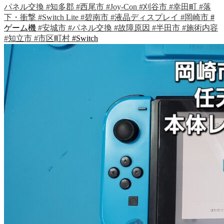
パネル交換
#知多郡
#西尾市
#Joy-Con
#刈谷市
#幸田町
#落
下・衝撃
#Switch Lite
#碧南市
#液晶ディスプレイ
#岡崎市
#
ゲーム機
#安城市
#パネル交換
#故障原因
#半田市
#施術内容
#知立市
#市区町村
#Switch