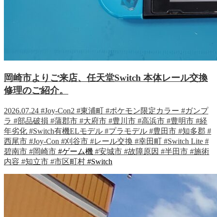
岡崎市よりご来店、任天堂Switch 本体レール交換
修理のご紹介。
2026.07.24
#Joy-Con2
#東浦町
#ポケモン限定カラー
#ガンプ
ラ
#部品破損
#蒲郡市
#大府市
#豊川市
#高浜市
#豊明市
#経
年劣化
#Switch有機ELモデル
#プラモデル
#豊田市
#知多郡
#
西尾市
#Joy-Con
#刈谷市
#レール交換
#幸田町
#Switch Lite
#
碧南市
#岡崎市
#ゲーム機
#安城市
#故障原因
#半田市
#施術
内容
#知立市
#市区町村
#Switch