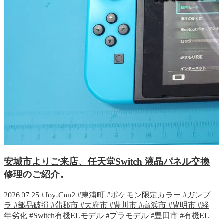
安城市よりご来店、任天堂Switch 液晶パネル交換
修理のご紹介。
2026.07.25
#Joy-Con2
#東浦町
#ポケモン限定カラー
#ガンプ
ラ
#部品破損
#蒲郡市
#大府市
#豊川市
#高浜市
#豊明市
#経
年劣化
#Switch有機ELモデル
#プラモデル
#豊田市
#有機EL