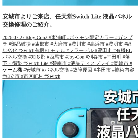
安城市よりご来店、任天堂Switch Lite 液晶パネル
交換修理のご紹介。
2026.07.27
#Joy-Con2
#東浦町
#ポケモン限定カラー
#ガンプ
ラ
#部品破損
#蒲郡市
#大府市
#豊川市
#高浜市
#豊明市
#経
年劣化
#Switch有機ELモデル
#プラモデル
#豊田市
#有機EL
パネル交換
#知多郡
#西尾市
#Joy-Con
#刈谷市
#幸田町
#落
下・衝撃
#Switch Lite
#碧南市
#液晶ディスプレイ
#岡崎市
#
ゲーム機
#安城市
#パネル交換
#故障原因
#半田市
#施術内容
#知立市
#市区町村
#Switch