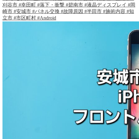
刈谷市
#幸田町
#落下・衝撃
#碧南市
#液晶ディスプレイ
#岡
崎市
#安城市
#パネル交換
#故障原因
#半田市
#施術内容
#知
立市
#市区町村
#Android