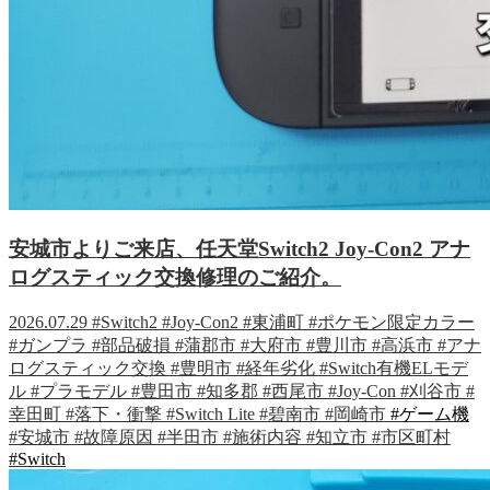
安城市よりご来店、任天堂Switch2 Joy-Con2 アナ
ログスティック交換修理のご紹介。
2026.07.29
#Switch2
#Joy-Con2
#東浦町
#ポケモン限定カラー
#ガンプラ
#部品破損
#蒲郡市
#大府市
#豊川市
#高浜市
#アナ
ログスティック交換
#豊明市
#経年劣化
#Switch有機ELモデ
ル
#プラモデル
#豊田市
#知多郡
#西尾市
#Joy-Con
#刈谷市
#
幸田町
#落下・衝撃
#Switch Lite
#碧南市
#岡崎市
#ゲーム機
#安城市
#故障原因
#半田市
#施術内容
#知立市
#市区町村
#Switch