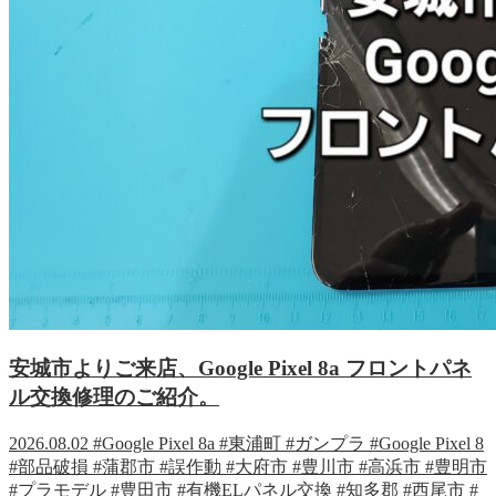
安城市よりご来店、Google Pixel 8a フロントパネ
ル交換修理のご紹介。
2026.08.02
#Google Pixel 8a
#東浦町
#ガンプラ
#Google Pixel 8
#部品破損
#蒲郡市
#誤作動
#大府市
#豊川市
#高浜市
#豊明市
#プラモデル
#豊田市
#有機ELパネル交換
#知多郡
#西尾市
#