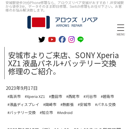
安城駅徒歩3分|iPhone修理なら、アロウズリペア安城がおすすめ！JR安城駅
から徒歩3分、データそのまま即日修理、Switch修理もお任せ下さい。お客
様のお悩み解決致します。
MENU
安城市よりご来店、SONY Xperia
XZ1 液晶パネル+バッテリー交換
修理のご紹介。
2023年9月17日
#高浜市
#Xperia XZ1
#豊田市
#西尾市
#刈谷市
#碧南市
#液晶ディスプレイ
#岡崎市
#熱膨張
#安城市
#パネル交換
#バッテリー交換
#知立市
#Android