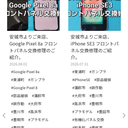
安城市よりご来店、
安城市よりご来店、
Google Pixel 8a フロン
iPhone SE3 フロントパ
トパネル交換修理のご
ネル交換修理のご紹
紹介。
介。
2026.08.02
2026.07.31
#Google Pixel 8a
#東浦町
#ガンプラ
#東浦町
#ガンプラ
#iPhoneSE
#部品破損
#Google Pixel 8
#蒲郡市
#誤作動
#部品破損
#蒲郡市
#大府市
#豊川市
#誤作動
#大府市
#高浜市
#豊明市
#豊川市
#高浜市
#プラモデル
#豊田市
#豊明市
#プラモデル
#有機ELパネル交換
#豊田市
#知多郡
#西尾市