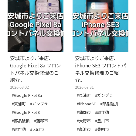
安城市よりご来店、
安城市よりご来店、
Google Pixel 8a フロン
iPhone SE3 フロントパ
トパネル交換修理のご
ネル交換修理のご紹
紹介。
介。
2026.08.02
2026.07.31
#Google Pixel 8a
#東浦町
#ガンプラ
#東浦町
#ガンプラ
#iPhoneSE
#部品破損
#Google Pixel 8
#蒲郡市
#誤作動
#部品破損
#蒲郡市
#大府市
#豊川市
#誤作動
#大府市
#高浜市
#豊明市