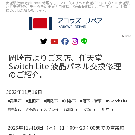
安城駅徒歩3分|iPhone修理なら、アロウズリペア安城がおすすめ！JR安城駅
から徒歩3分、データそのまま即日修理、Switch修理もお任せ下さい。お客
様のお悩み解決致します。
MENU
岡崎市よりご来店、任天堂
Switch Lite 液晶パネル交換修理
のご紹介。
2023年11月16日
#高浜市
#豊田市
#西尾市
#刈谷市
#落下・衝撃
#Switch Lite
#碧南市
#液晶ディスプレイ
#岡崎市
#安城市
#知立市
2023年11月16日（木） 11：00～20：00までの営業時