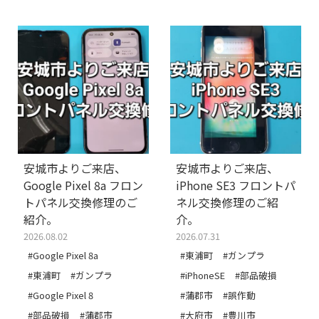
安城市よりご来店、
安城市よりご来店、
Google Pixel 8a フロン
iPhone SE3 フロントパ
トパネル交換修理のご
ネル交換修理のご紹
紹介。
介。
2026.08.02
2026.07.31
#Google Pixel 8a
#東浦町
#ガンプラ
#東浦町
#ガンプラ
#iPhoneSE
#部品破損
#Google Pixel 8
#蒲郡市
#誤作動
#部品破損
#蒲郡市
#大府市
#豊川市