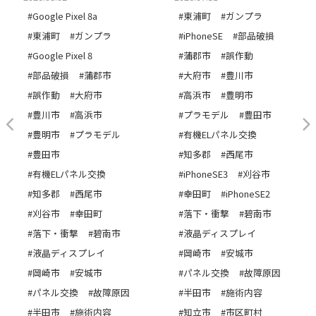
#Google Pixel 8a
#東浦町
#ガンプラ
#東浦町
#ガンプラ
#iPhoneSE
#部品破損
#Google Pixel 8
#蒲郡市
#誤作動
#部品破損
#蒲郡市
#大府市
#豊川市
#誤作動
#大府市
#高浜市
#豊明市
#豊川市
#高浜市
#プラモデル
#豊田市
#豊明市
#プラモデル
#有機ELパネル交換
#豊田市
#知多郡
#西尾市
#有機ELパネル交換
#iPhoneSE3
#刈谷市
#知多郡
#西尾市
#幸田町
#iPhoneSE2
#刈谷市
#幸田町
#落下・衝撃
#碧南市
#落下・衝撃
#碧南市
#液晶ディスプレイ
#液晶ディスプレイ
#岡崎市
#安城市
#岡崎市
#安城市
#パネル交換
#故障原因
#パネル交換
#故障原因
#半田市
#施術内容
#半田市
#施術内容
#知立市
#市区町村