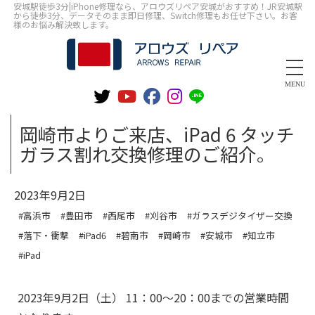
安城駅徒歩3分|iPhone修理なら、アロウズリペア安城がおすすめ！JR安城駅
から徒歩3分、データそのまま即日修理、Switch修理もお任せ下さい。お客
様のお悩み解決致します。
MENU
岡崎市よりご来店、iPad 6 タッチ
ガラス割れ交換修理のご紹介。
2023年9月2日
#高浜市
#豊田市
#西尾市
#刈谷市
#ガラスデジタイザー交換
#落下・衝撃
#iPad6
#碧南市
#岡崎市
#安城市
#知立市
#iPad
2023年9月2日（土） 11：00～20：00までの営業時間