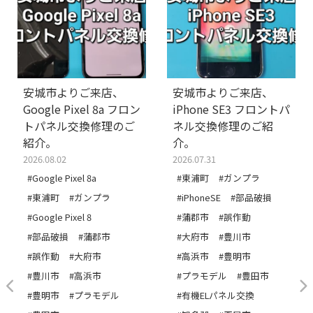
安城市よりご来店、
安城市よりご来店、
Google Pixel 8a フロン
iPhone SE3 フロントパ
トパネル交換修理のご
ネル交換修理のご紹
紹介。
介。
2026.08.02
2026.07.31
#Google Pixel 8a
#東浦町
#ガンプラ
#東浦町
#ガンプラ
#iPhoneSE
#部品破損
#Google Pixel 8
#蒲郡市
#誤作動
#部品破損
#蒲郡市
#大府市
#豊川市
#誤作動
#大府市
#高浜市
#豊明市
#豊川市
#高浜市
#プラモデル
#豊田市
#豊明市
#プラモデル
#有機ELパネル交換