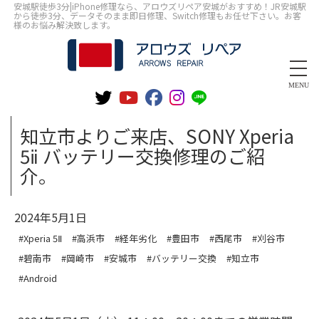
安城駅徒歩3分|iPhone修理なら、アロウズリペア安城がおすすめ！JR安城駅
から徒歩3分、データそのまま即日修理、Switch修理もお任せ下さい。お客
様のお悩み解決致します。
MENU
知立市よりご来店、SONY Xperia
5ⅱ バッテリー交換修理のご紹
介。
2024年5月1日
#Xperia 5Ⅱ
#高浜市
#経年劣化
#豊田市
#西尾市
#刈谷市
#碧南市
#岡崎市
#安城市
#バッテリー交換
#知立市
#Android