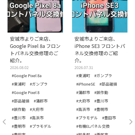
安城市よりご来店、
安城市よりご来店、
Google Pixel 8a フロン
iPhone SE3 フロントパ
トパネル交換修理のご
ネル交換修理のご紹
紹介。
介。
2026.08.02
2026.07.31
#Google Pixel 8a
#東浦町
#ガンプラ
#東浦町
#ガンプラ
#iPhoneSE
#部品破損
#Google Pixel 8
#蒲郡市
#誤作動
#部品破損
#蒲郡市
#大府市
#豊川市
#誤作動
#大府市
#高浜市
#豊明市
#豊川市
#高浜市
#プラモデル
#豊田市
#豊明市
#プラモデル
#有機ELパネル交換
#豊田市
#知多郡
#西尾市