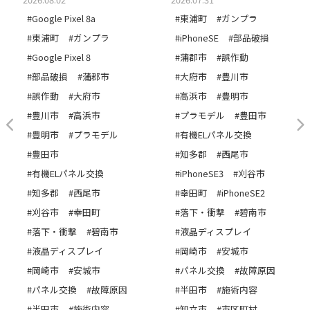
#Google Pixel 8a
#東浦町
#ガンプラ
#東浦町
#ガンプラ
#iPhoneSE
#部品破損
#Google Pixel 8
#蒲郡市
#誤作動
#部品破損
#蒲郡市
#大府市
#豊川市
#誤作動
#大府市
#高浜市
#豊明市
#豊川市
#高浜市
#プラモデル
#豊田市
#豊明市
#プラモデル
#有機ELパネル交換
#豊田市
#知多郡
#西尾市
#有機ELパネル交換
#iPhoneSE3
#刈谷市
#知多郡
#西尾市
#幸田町
#iPhoneSE2
#刈谷市
#幸田町
#落下・衝撃
#碧南市
#落下・衝撃
#碧南市
#液晶ディスプレイ
#液晶ディスプレイ
#岡崎市
#安城市
#岡崎市
#安城市
#パネル交換
#故障原因
#パネル交換
#故障原因
#半田市
#施術内容
#半田市
#施術内容
#知立市
#市区町村