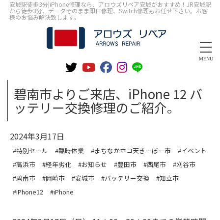
安城駅徒歩3分|iPhone修理なら、アロウズリペア安城がおすすめ！JR安城駅
から徒歩3分、データそのまま即日修理、Switch修理もお任せ下さい。お客
様のお悩み解決致します。
MENU
碧南市よりご来店、iPhone 12 バ
ッテリー交換修理のご紹介。
2024年3月17日
#特別セール
#臨時休業
#まちなかホコ天きーぼー市
#イベント
#高浜市
#経年劣化
#お知らせ
#豊田市
#西尾市
#刈谷市
#碧南市
#岡崎市
#安城市
#バッテリー交換
#知立市
#iPhone12
#iPhone