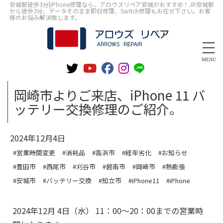
安城駅徒歩3分|iPhone修理なら、アロウズリペア安城がおすすめ！JR安城駅
から徒歩3分、データそのまま即日修理、Switch修理もお任せ下さい。お客
様のお悩み解決致します。
MENU
岡崎市よりご来店、iPhone 11 バ
ッテリー交換修理のご紹介。
2024年12月4日
#営業時間変更
#消耗品
#高浜市
#経年劣化
#お知らせ
#豊田市
#西尾市
#刈谷市
#碧南市
#岡崎市
#熱膨張
#安城市
#バッテリー交換
#知立市
#iPhone11
#iPhone
2024年12月 4日（水） 11：00～20：00までの営業時