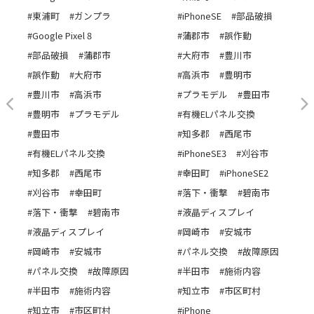
#東浦町
#ガンプラ
#iPhoneSE
#部品破損
#Google Pixel 8
#蒲郡市
#誤作動
#部品破損
#蒲郡市
#大府市
#豊川市
#誤作動
#大府市
#高浜市
#豊明市
#豊川市
#高浜市
#プラモデル
#豊田市
#豊明市
#プラモデル
#有機ELパネル交換
#豊田市
#知多郡
#西尾市
#有機ELパネル交換
#iPhoneSE3
#刈谷市
#知多郡
#西尾市
#幸田町
#iPhoneSE2
#刈谷市
#幸田町
#落下・衝撃
#碧南市
#落下・衝撃
#碧南市
#液晶ディスプレイ
#液晶ディスプレイ
#岡崎市
#安城市
#岡崎市
#安城市
#パネル交換
#故障原因
#パネル交換
#故障原因
#半田市
#施術内容
#半田市
#施術内容
#知立市
#市区町村
#知立市
#市区町村
#iPhone