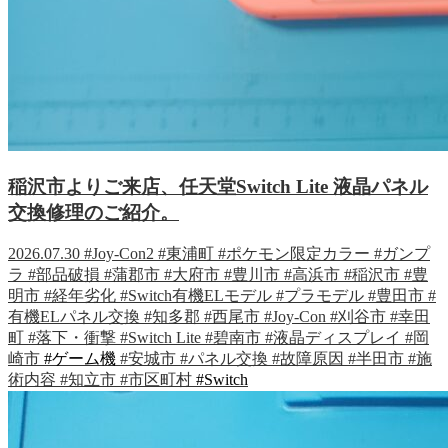
稲沢市よりご来店、任天堂Switch Lite 液晶パネル
交換修理のご紹介。
2026.07.30
#Joy-Con2
#東浦町
#ポケモン限定カラー
#ガンプ
ラ
#部品破損
#蒲郡市
#大府市
#豊川市
#高浜市
#稲沢市
#豊
明市
#経年劣化
#Switch有機ELモデル
#プラモデル
#豊田市
#
有機ELパネル交換
#知多郡
#西尾市
#Joy-Con
#刈谷市
#幸田
町
#落下・衝撃
#Switch Lite
#碧南市
#液晶ディスプレイ
#岡
崎市
#ゲーム機
#安城市
#パネル交換
#故障原因
#半田市
#施
術内容
#知立市
#市区町村
#Switch