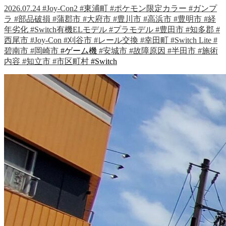
2026.07.24
#Joy-Con2
#東浦町
#ポケモン限定カラー
#ガンプ
ラ
#部品破損
#蒲郡市
#大府市
#豊川市
#高浜市
#豊明市
#経
年劣化
#Switch有機ELモデル
#プラモデル
#豊田市
#知多郡
#
西尾市
#Joy-Con
#刈谷市
#レール交換
#幸田町
#Switch Lite
#
碧南市
#岡崎市
#ゲーム機
#安城市
#故障原因
#半田市
#施術
内容
#知立市
#市区町村
#Switch