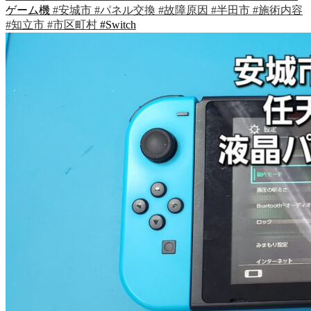
ゲーム機
#安城市
#パネル交換
#故障原因
#半田市
#施術内容
#知立市
#市区町村
#Switch