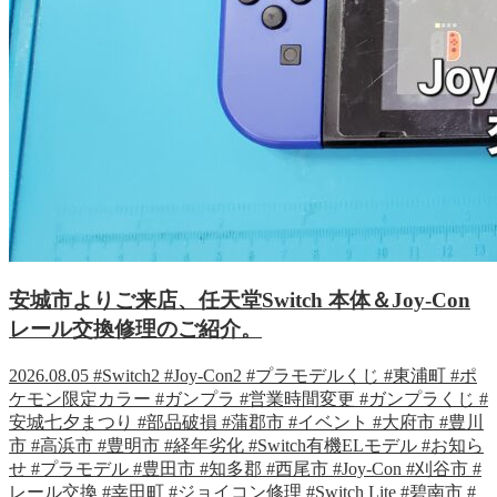
安城市よりご来店、任天堂Switch 本体＆Joy-Con
レール交換修理のご紹介。
2026.08.05
#Switch2
#Joy-Con2
#プラモデルくじ
#東浦町
#ポ
ケモン限定カラー
#ガンプラ
#営業時間変更
#ガンプラくじ
#
安城七夕まつり
#部品破損
#蒲郡市
#イベント
#大府市
#豊川
市
#高浜市
#豊明市
#経年劣化
#Switch有機ELモデル
#お知ら
せ
#プラモデル
#豊田市
#知多郡
#西尾市
#Joy-Con
#刈谷市
#
レール交換
#幸田町
#ジョイコン修理
#Switch Lite
#碧南市
#