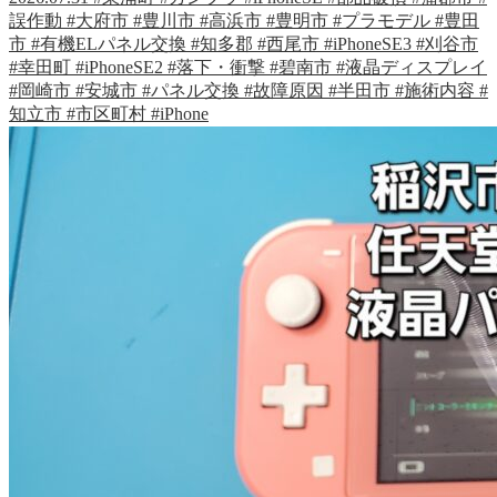
誤作動
#大府市
#豊川市
#高浜市
#豊明市
#プラモデル
#豊田
市
#有機ELパネル交換
#知多郡
#西尾市
#iPhoneSE3
#刈谷市
#幸田町
#iPhoneSE2
#落下・衝撃
#碧南市
#液晶ディスプレイ
#岡崎市
#安城市
#パネル交換
#故障原因
#半田市
#施術内容
#
知立市
#市区町村
#iPhone