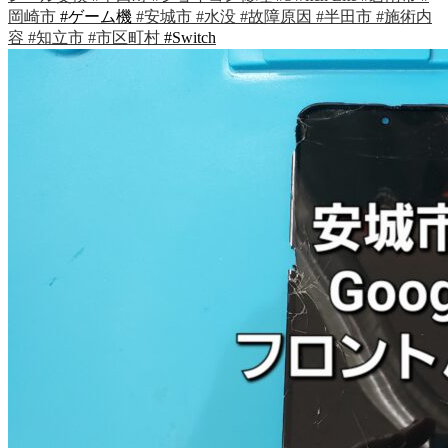
岡崎市
#ゲーム機
#安城市
#水没
#故障原因
#半田市
#施術内
容
#知立市
#市区町村
#Switch