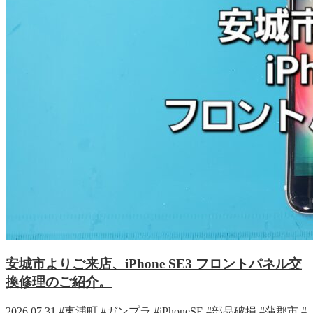
安城市よりご来店、iPhone SE3 フロントパネル交
換修理のご紹介。
2026.07.31
#東浦町
#ガンプラ
#iPhoneSE
#部品破損
#蒲郡市
#