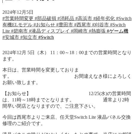
2024年12月5日
#営業時間変更
#部品破損
#消耗品
#高浜市
#経年劣化
#Switch
有機ELモデル
#お知らせ
#豊田市
#西尾市
#刈谷市
#Switch
Lite
#碧南市
#液晶ディスプレイ
#岡崎市
#熱膨張
#ゲーム機
#安城市
#知立市
#Switch
2024年12月 5日（木） 11：00～18：00までの営業時間となり
ます。
本日は、営業時間を変更しておりま
す。 お間違えなき様によろしく
お願い致します。
【お知らせ】 12/25(水)の営業時間
は、11時～18時までとなります。 通常より2時
間早い閉店となりますので、ご注意下さい。
今回は西尾市よりご来店、任天堂Switch Lite 液晶パネル交換
修理のご紹介です。