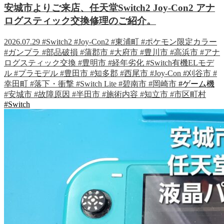
安城市よりご来店、任天堂Switch2 Joy-Con2 アナ
ログスティック交換修理のご紹介。
2026.07.29
#Switch2
#Joy-Con2
#東浦町
#ポケモン限定カラー
#ガンプラ
#部品破損
#蒲郡市
#大府市
#豊川市
#高浜市
#アナ
ログスティック交換
#豊明市
#経年劣化
#Switch有機ELモデ
ル
#プラモデル
#豊田市
#知多郡
#西尾市
#Joy-Con
#刈谷市
#
幸田町
#落下・衝撃
#Switch Lite
#碧南市
#岡崎市
#ゲーム機
#安城市
#故障原因
#半田市
#施術内容
#知立市
#市区町村
#Switch