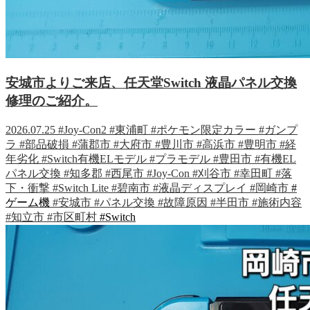
安城市よりご来店、任天堂Switch 液晶パネル交換
修理のご紹介。
2026.07.25
#Joy-Con2
#東浦町
#ポケモン限定カラー
#ガンプ
ラ
#部品破損
#蒲郡市
#大府市
#豊川市
#高浜市
#豊明市
#経
年劣化
#Switch有機ELモデル
#プラモデル
#豊田市
#有機EL
パネル交換
#知多郡
#西尾市
#Joy-Con
#刈谷市
#幸田町
#落
下・衝撃
#Switch Lite
#碧南市
#液晶ディスプレイ
#岡崎市
#
ゲーム機
#安城市
#パネル交換
#故障原因
#半田市
#施術内容
#知立市
#市区町村
#Switch