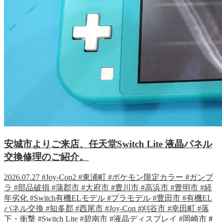
安城市よりご来店、任天堂Switch Lite 液晶パネル
交換修理のご紹介。
2026.07.27
#Joy-Con2
#東浦町
#ポケモン限定カラー
#ガンプ
ラ
#部品破損
#蒲郡市
#大府市
#豊川市
#高浜市
#豊明市
#経
年劣化
#Switch有機ELモデル
#プラモデル
#豊田市
#有機EL
パネル交換
#知多郡
#西尾市
#Joy-Con
#刈谷市
#幸田町
#落
下・衝撃
#Switch Lite
#碧南市
#液晶ディスプレイ
#岡崎市
#