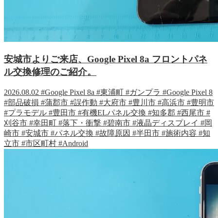
安城市よりご来店、Google Pixel 8a フロントパネ
ル交換修理のご紹介。
2026.08.02
#Google Pixel 8a
#東浦町
#ガンプラ
#Google Pixel 8
#部品破損
#蒲郡市
#誤作動
#大府市
#豊川市
#高浜市
#豊明市
#プラモデル
#豊田市
#有機ELパネル交換
#知多郡
#西尾市
#
刈谷市
#幸田町
#落下・衝撃
#碧南市
#液晶ディスプレイ
#岡
崎市
#安城市
#パネル交換
#故障原因
#半田市
#施術内容
#知
立市
#市区町村
#Android