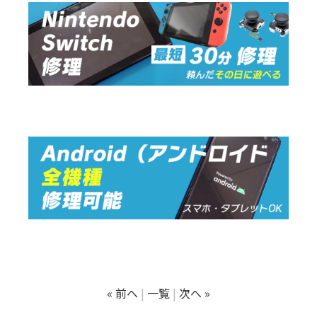
« 前へ
一覧
次へ »