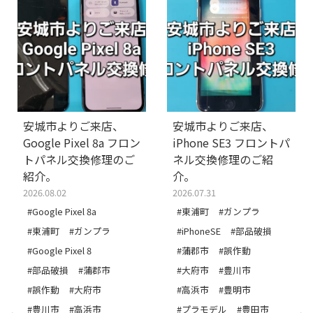
安城市よりご来店、
安城市よりご来店、
Google Pixel 8a フロン
iPhone SE3 フロントパ
トパネル交換修理のご
ネル交換修理のご紹
紹介。
介。
2026.08.02
2026.07.31
#Google Pixel 8a
#東浦町
#ガンプラ
#東浦町
#ガンプラ
#iPhoneSE
#部品破損
#Google Pixel 8
#蒲郡市
#誤作動
#部品破損
#蒲郡市
#大府市
#豊川市
#誤作動
#大府市
#高浜市
#豊明市
#豊川市
#高浜市
#プラモデル
#豊田市