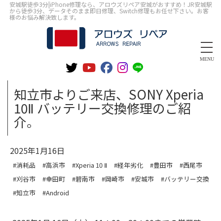
安城駅徒歩3分|iPhone修理なら、アロウズリペア安城がおすすめ！JR安城駅
から徒歩3分、データそのまま即日修理、Switch修理もお任せ下さい。お客
様のお悩み解決致します。
MENU
知立市よりご来店、SONY Xperia
10Ⅱ バッテリー交換修理のご紹
介。
2025年1月16日
#消耗品
#高浜市
#Xperia 10 Ⅱ
#経年劣化
#豊田市
#西尾市
#刈谷市
#幸田町
#碧南市
#岡崎市
#安城市
#バッテリー交換
#知立市
#Android