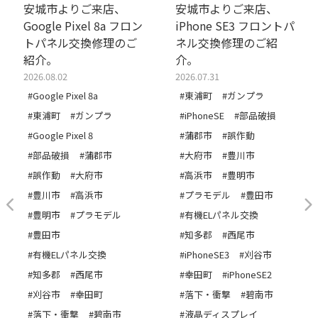
安城市よりご来店、
安城市よりご来店、
Google Pixel 8a フロン
iPhone SE3 フロントパ
トパネル交換修理のご
ネル交換修理のご紹
紹介。
介。
2026.08.02
2026.07.31
#Google Pixel 8a
#東浦町
#ガンプラ
#東浦町
#ガンプラ
#iPhoneSE
#部品破損
#Google Pixel 8
#蒲郡市
#誤作動
#部品破損
#蒲郡市
#大府市
#豊川市
#誤作動
#大府市
#高浜市
#豊明市
#豊川市
#高浜市
#プラモデル
#豊田市
#豊明市
#プラモデル
#有機ELパネル交換
#豊田市
#知多郡
#西尾市
#有機ELパネル交換
#iPhoneSE3
#刈谷市
#知多郡
#西尾市
#幸田町
#iPhoneSE2
#刈谷市
#幸田町
#落下・衝撃
#碧南市
#落下・衝撃
#碧南市
#液晶ディスプレイ