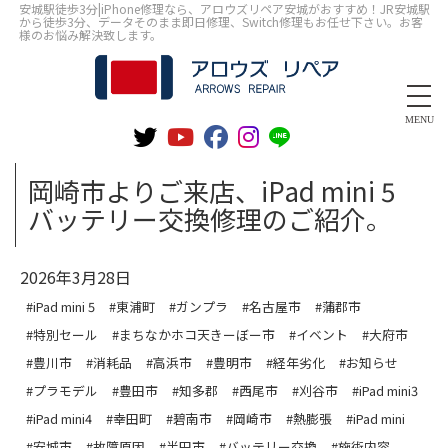
安城駅徒歩3分|iPhone修理なら、アロウズリペア安城がおすすめ！JR安城駅
から徒歩3分、データそのまま即日修理、Switch修理もお任せ下さい。お客
様のお悩み解決致します。
MENU
岡崎市よりご来店、iPad mini 5
バッテリー交換修理のご紹介。
2026年3月28日
#iPad mini 5
#東浦町
#ガンプラ
#名古屋市
#蒲郡市
#特別セール
#まちなかホコ天きーぼー市
#イベント
#大府市
#豊川市
#消耗品
#高浜市
#豊明市
#経年劣化
#お知らせ
#プラモデル
#豊田市
#知多郡
#西尾市
#刈谷市
#iPad mini3
#iPad mini4
#幸田町
#碧南市
#岡崎市
#熱膨張
#iPad mini
#安城市
#故障原因
#半田市
#バッテリー交換
#施術内容