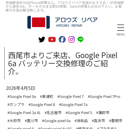
安城駅徒歩3分|iPhone修理なら、アロウズリペア安城がおすすめ！JR安城駅
から徒歩3分、データそのまま即日修理、Switch修理もお任せ下さい。お客
様のお悩み解決致します。
MENU
西尾市よりご来店、Google Pixel
6a バッテリー交換修理のご紹
介。
2026年4月5日
#Google Pixel 9a
#東浦町
#Google Pixel 7
#Google Pixel 7Pro
#ガンプラ
#Google Pixel 8
#Google Pixel 7a
#Google Pixel 3a XL
#名古屋市
#Google Pixel 5
#蒲郡市
#大府市
#豊川市
#Google pixel 6a
#消耗品
#高浜市
#豊明市
#Google pixel 6
#Google pixel 4a 5G
#経年劣化
#プラモデル