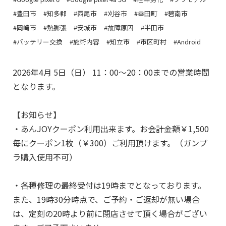
#豊田市
#知多郡
#西尾市
#刈谷市
#幸田町
#碧南市
#岡崎市
#熱膨張
#安城市
#故障原因
#半田市
#バッテリー交換
#施術内容
#知立市
#市区町村
#Android
2026年4月 5日（日） 11：00～20：00までの営業時間
となります。
【お知らせ】
・あんJOYクーポン利用出来ます。お会計金額￥1,500
毎にクーポン1枚（￥300）ご利用頂けます。（ガンプ
ラ購入使用不可）
・各種修理の最終受付は19時までとなっております。
また、19時30分時点で、ご予約・ご返却が無い場合
は、定刻の20時より前に閉店させて頂く場合がござい