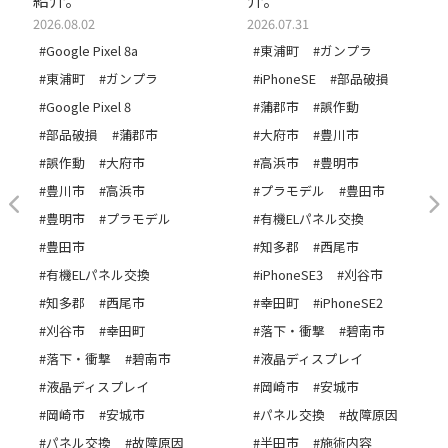
2026.08.02
2026.07.31
#Google Pixel 8a
#東浦町
#ガンプラ
#東浦町
#ガンプラ
#iPhoneSE
#部品破損
#Google Pixel 8
#蒲郡市
#誤作動
#部品破損
#蒲郡市
#大府市
#豊川市
#誤作動
#大府市
#高浜市
#豊明市
#豊川市
#高浜市
#プラモデル
#豊田市
#豊明市
#プラモデル
#有機ELパネル交換
#豊田市
#知多郡
#西尾市
#有機ELパネル交換
#iPhoneSE3
#刈谷市
#知多郡
#西尾市
#幸田町
#iPhoneSE2
#刈谷市
#幸田町
#落下・衝撃
#碧南市
#落下・衝撃
#碧南市
#液晶ディスプレイ
#液晶ディスプレイ
#岡崎市
#安城市
#岡崎市
#安城市
#パネル交換
#故障原因
#パネル交換
#故障原因
#半田市
#施術内容