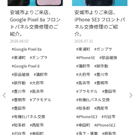
安城市よりご来店、
安城市よりご来店、
Google Pixel 8a フロン
iPhone SE3 フロントパ
トパネル交換修理のご
ネル交換修理のご紹
紹介。
介。
2026.08.02
2026.07.31
#Google Pixel 8a
#東浦町
#ガンプラ
#東浦町
#ガンプラ
#iPhoneSE
#部品破損
#Google Pixel 8
#蒲郡市
#誤作動
#部品破損
#蒲郡市
#大府市
#豊川市
#誤作動
#大府市
#高浜市
#豊明市
#豊川市
#高浜市
#プラモデル
#豊田市
#豊明市
#プラモデル
#有機ELパネル交換
#豊田市
#知多郡
#西尾市
#有機ELパネル交換
#iPhoneSE3
#刈谷市
#知多郡
#西尾市
#幸田町
#iPhoneSE2
#刈谷市
#幸田町
#落下・衝撃
#碧南市