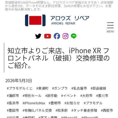
安城駅徒歩3分|iPhone修理なら、アロウズリペア安城がおすすめ！JR安城駅
から徒歩3分、データそのまま即日修理、Switch修理もお任せ下さい。お客
様のお悩み解決致します。
MENU
知立市よりご来店、iPhone XR フ
ロントパネル（破損）交換修理の
ご紹介。
2026年5月3日
#プラモデルくじ
#東浦町
#ガンプラ
#名古屋市
#部品破損
#蒲郡市
#特別セール
#誤作動
#イベント
#大府市
#豊川市
#高浜市
#iPhoneXsMax
#豊明市
#お知らせ
#プラモデル
#豊田市
#有機ELパネル交換
#知多郡
#タッチ暴走修理
#西尾市
#刈谷市
#幸田町
#落下・衝撃
#iPhoneXS
#iPhoneXR