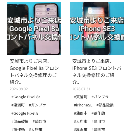
安城市よりご来店、
安城市よりご来店、
Google Pixel 8a フロン
iPhone SE3 フロントパ
トパネル交換修理のご
ネル交換修理のご紹
紹介。
介。
2026.08.02
2026.07.31
#Google Pixel 8a
#東浦町
#ガンプラ
#東浦町
#ガンプラ
#iPhoneSE
#部品破損
#Google Pixel 8
#蒲郡市
#誤作動
#部品破損
#蒲郡市
#大府市
#豊川市
#誤作動
#大府市
#高浜市
#豊明市