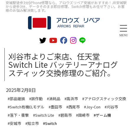
安城駅徒歩3分|iPhone修理なら、アロウズリペア安城がおすすめ！JR安城駅
から徒歩3分、データそのまま即日修理、Switch修理もお任せ下さい。お客
様のお悩み解決致します。
MENU
刈谷市よりご来店、任天堂
Switch Lite バッテリーアナログ
スティック交換修理のご紹介。
2025年2月8日
#部品破損
#誤作動
#消耗品
#高浜市
#アナログスティック交換
#Switch有機ELモデル
#豊田市
#西尾市
#Joy-Con
#刈谷市
#落下・衝撃
#Switch Lite
#碧南市
#岡崎市
#ゲーム機
#安城市
#知立市
#Switch