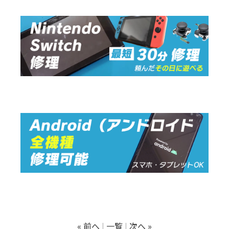
« 前へ
一覧
次へ »