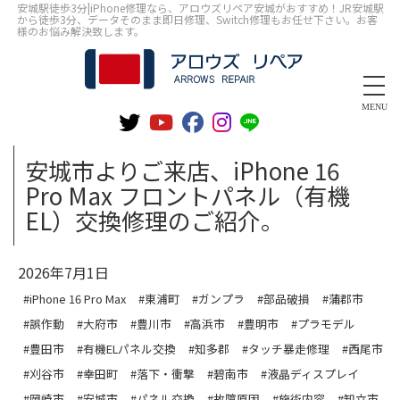
安城駅徒歩3分|iPhone修理なら、アロウズリペア安城がおすすめ！JR安城駅
から徒歩3分、データそのまま即日修理、Switch修理もお任せ下さい。お客
様のお悩み解決致します。
MENU
安城市よりご来店、iPhone 16
Pro Max フロントパネル（有機
EL）交換修理のご紹介。
2026年7月1日
#iPhone 16 Pro Max
#東浦町
#ガンプラ
#部品破損
#蒲郡市
#誤作動
#大府市
#豊川市
#高浜市
#豊明市
#プラモデル
#豊田市
#有機ELパネル交換
#知多郡
#タッチ暴走修理
#西尾市
#刈谷市
#幸田町
#落下・衝撃
#碧南市
#液晶ディスプレイ
#岡崎市
#安城市
#パネル交換
#故障原因
#施術内容
#知立市