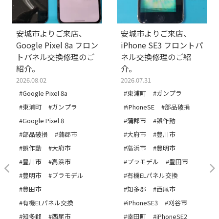
安城市よりご来店、
安城市よりご来店、
Google Pixel 8a フロン
iPhone SE3 フロントパ
トパネル交換修理のご
ネル交換修理のご紹
紹介。
介。
2026.08.02
2026.07.31
#Google Pixel 8a
#東浦町
#ガンプラ
#東浦町
#ガンプラ
#iPhoneSE
#部品破損
#Google Pixel 8
#蒲郡市
#誤作動
#部品破損
#蒲郡市
#大府市
#豊川市
#誤作動
#大府市
#高浜市
#豊明市
#豊川市
#高浜市
#プラモデル
#豊田市
#豊明市
#プラモデル
#有機ELパネル交換
#豊田市
#知多郡
#西尾市
#有機ELパネル交換
#iPhoneSE3
#刈谷市
#知多郡
#西尾市
#幸田町
#iPhoneSE2