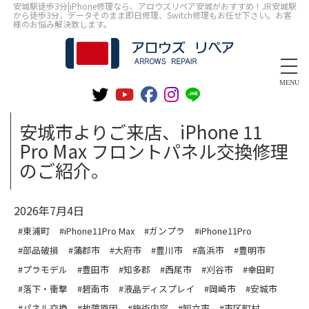
安城駅徒歩3分|iPhone修理なら、アロウズリペア安城がおすすめ！JR安城駅
から徒歩3分、データそのまま即日修理、Switch修理もお任せ下さい。お客
様のお悩み解決致します。
MENU
安城市よりご来店、iPhone 11
Pro Max フロントパネル交換修理
のご紹介。
2026年7月4日
#東浦町
#iPhone11Pro Max
#ガンプラ
#iPhone11Pro
#部品破損
#蒲郡市
#大府市
#豊川市
#高浜市
#豊明市
#プラモデル
#豊田市
#知多郡
#西尾市
#刈谷市
#幸田町
#落下・衝撃
#碧南市
#液晶ディスプレイ
#岡崎市
#安城市
#パネル交換
#故障原因
#施術内容
#知立市
#市区町村