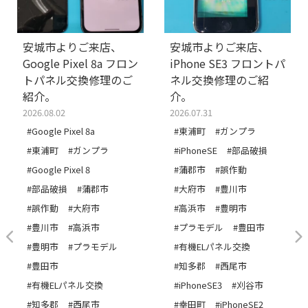
安城市よりご来店、
安城市よりご来店、
Google Pixel 8a フロン
iPhone SE3 フロントパ
トパネル交換修理のご
ネル交換修理のご紹
紹介。
介。
2026.08.02
2026.07.31
#Google Pixel 8a
#東浦町
#ガンプラ
#東浦町
#ガンプラ
#iPhoneSE
#部品破損
#Google Pixel 8
#蒲郡市
#誤作動
#部品破損
#蒲郡市
#大府市
#豊川市
#誤作動
#大府市
#高浜市
#豊明市
#豊川市
#高浜市
#プラモデル
#豊田市
#豊明市
#プラモデル
#有機ELパネル交換
#豊田市
#知多郡
#西尾市
#有機ELパネル交換
#iPhoneSE3
#刈谷市
#知多郡
#西尾市
#幸田町
#iPhoneSE2