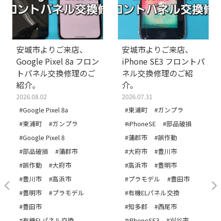
安城市よりご来店、
安城市よりご来店、
Google Pixel 8a フロン
iPhone SE3 フロントパ
トパネル交換修理のご
ネル交換修理のご紹
紹介。
介。
2026.08.02
2026.07.31
#Google Pixel 8a
#東浦町
#ガンプラ
#東浦町
#ガンプラ
#iPhoneSE
#部品破損
#Google Pixel 8
#蒲郡市
#誤作動
#部品破損
#蒲郡市
#大府市
#豊川市
#誤作動
#大府市
#高浜市
#豊明市
#豊川市
#高浜市
#プラモデル
#豊田市
#豊明市
#プラモデル
#有機ELパネル交換
#豊田市
#知多郡
#西尾市
#有機ELパネル交換
#iPhoneSE3
#刈谷市