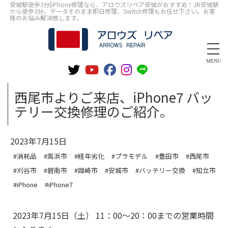
安城駅徒歩3分|iPhone修理なら、アロウズリペア安城がおすすめ！JR安城駅
から徒歩3分、データそのまま即日修理、Switch修理もお任せ下さい。お客
様のお悩み解決致します。
MENU
西尾市よりご来店、iPhone7 バッ
テリー交換修理のご紹介。
2023年7月15日
#消耗品
#高浜市
#経年劣化
#プラモデル
#豊田市
#西尾市
#刈谷市
#碧南市
#岡崎市
#安城市
#バッテリー交換
#知立市
#iPhone
#iPhone7
2023年7月15日（土） 11：00～20：00までの営業時間