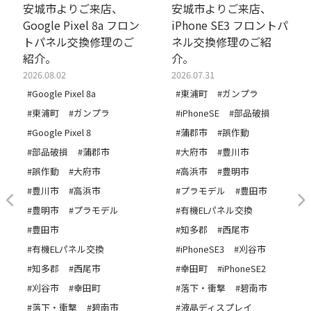
安城市よりご来店、
安城市よりご来店、
Google Pixel 8a フロン
iPhone SE3 フロントパ
トパネル交換修理のご
ネル交換修理のご紹
紹介。
介。
2026.08.02
2026.07.31
#Google Pixel 8a
#東浦町
#ガンプラ
#東浦町
#ガンプラ
#iPhoneSE
#部品破損
#Google Pixel 8
#蒲郡市
#誤作動
#部品破損
#蒲郡市
#大府市
#豊川市
#誤作動
#大府市
#高浜市
#豊明市
#豊川市
#高浜市
#プラモデル
#豊田市
#豊明市
#プラモデル
#有機ELパネル交換
#豊田市
#知多郡
#西尾市
#有機ELパネル交換
#iPhoneSE3
#刈谷市
#知多郡
#西尾市
#幸田町
#iPhoneSE2
#刈谷市
#幸田町
#落下・衝撃
#碧南市
#落下・衝撃
#碧南市
#液晶ディスプレイ