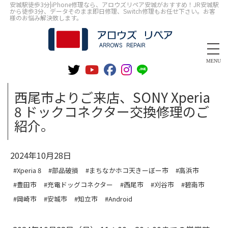
安城駅徒歩3分|iPhone修理なら、アロウズリペア安城がおすすめ！JR安城駅
から徒歩3分、データそのまま即日修理、Switch修理もお任せ下さい。お客
様のお悩み解決致します。
MENU
西尾市よりご来店、SONY Xperia
8 ドックコネクター交換修理のご
紹介。
2024年10月28日
#Xperia 8
#部品破損
#まちなかホコ天きーぼー市
#高浜市
#豊田市
#充電ドッグコネクター
#西尾市
#刈谷市
#碧南市
#岡崎市
#安城市
#知立市
#Android