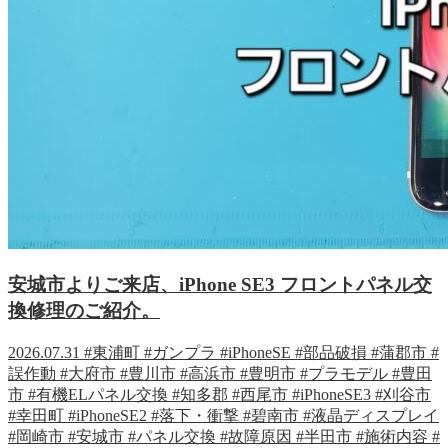
安城市よりご来店、iPhone SE3 フロントパネル交
換修理のご紹介。
2026.07.31
#東浦町
#ガンプラ
#iPhoneSE
#部品破損
#蒲郡市
#
誤作動
#大府市
#豊川市
#高浜市
#豊明市
#プラモデル
#豊田
市
#有機ELパネル交換
#知多郡
#西尾市
#iPhoneSE3
#刈谷市
#幸田町
#iPhoneSE2
#落下・衝撃
#碧南市
#液晶ディスプレイ
#岡崎市
#安城市
#パネル交換
#故障原因
#半田市
#施術内容
#