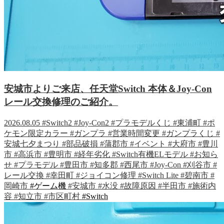
安城市よりご来店、任天堂Switch 本体＆Joy-Con
レール交換修理のご紹介。
2026.08.05
#Switch2
#Joy-Con2
#プラモデルくじ
#東浦町
#ポ
ケモン限定カラー
#ガンプラ
#営業時間変更
#ガンプラくじ
#
安城七夕まつり
#部品破損
#蒲郡市
#イベント
#大府市
#豊川
市
#高浜市
#豊明市
#経年劣化
#Switch有機ELモデル
#お知ら
せ
#プラモデル
#豊田市
#知多郡
#西尾市
#Joy-Con
#刈谷市
#
レール交換
#幸田町
#ジョイコン修理
#Switch Lite
#碧南市
#
岡崎市
#ゲーム機
#安城市
#水没
#故障原因
#半田市
#施術内
容
#知立市
#市区町村
#Switch