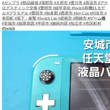
#ガンプラ
#部品破損
#蒲郡市
#大府市
#豊川市
#高浜市
#アナ
ログスティック交換
#豊明市
#経年劣化
#Switch有機ELモデ
ル
#プラモデル
#豊田市
#知多郡
#西尾市
#Joy-Con
#刈谷市
#
幸田町
#落下・衝撃
#Switch Lite
#碧南市
#岡崎市
#ゲーム機
#安城市
#故障原因
#半田市
#施術内容
#知立市
#市区町村
#Switch