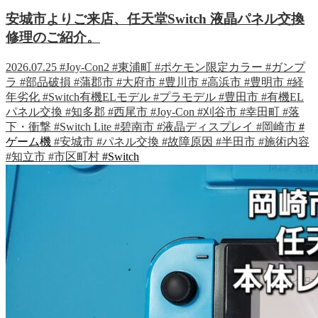
安城市よりご来店、任天堂Switch 液晶パネル交換
修理のご紹介。
2026.07.25
#Joy-Con2
#東浦町
#ポケモン限定カラー
#ガンプ
ラ
#部品破損
#蒲郡市
#大府市
#豊川市
#高浜市
#豊明市
#経
年劣化
#Switch有機ELモデル
#プラモデル
#豊田市
#有機EL
パネル交換
#知多郡
#西尾市
#Joy-Con
#刈谷市
#幸田町
#落
下・衝撃
#Switch Lite
#碧南市
#液晶ディスプレイ
#岡崎市
#
ゲーム機
#安城市
#パネル交換
#故障原因
#半田市
#施術内容
#知立市
#市区町村
#Switch