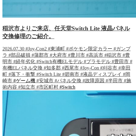
稲沢市よりご来店、任天堂Switch Lite 液晶パネル
交換修理のご紹介。
2026.07.30
#Joy-Con2
#東浦町
#ポケモン限定カラー
#ガンプ
ラ
#部品破損
#蒲郡市
#大府市
#豊川市
#高浜市
#稲沢市
#豊
明市
#経年劣化
#Switch有機ELモデル
#プラモデル
#豊田市
#
有機ELパネル交換
#知多郡
#西尾市
#Joy-Con
#刈谷市
#幸田
町
#落下・衝撃
#Switch Lite
#碧南市
#液晶ディスプレイ
#岡
崎市
#ゲーム機
#安城市
#パネル交換
#故障原因
#半田市
#施
術内容
#知立市
#市区町村
#Switch