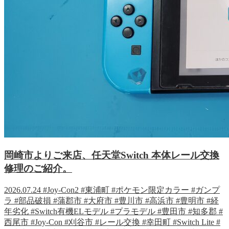
岡崎市よりご来店、任天堂Switch 本体レール交換
修理のご紹介。
2026.07.24
#Joy-Con2
#東浦町
#ポケモン限定カラー
#ガンプ
ラ
#部品破損
#蒲郡市
#大府市
#豊川市
#高浜市
#豊明市
#経
年劣化
#Switch有機ELモデル
#プラモデル
#豊田市
#知多郡
#
西尾市
#Joy-Con
#刈谷市
#レール交換
#幸田町
#Switch Lite
#