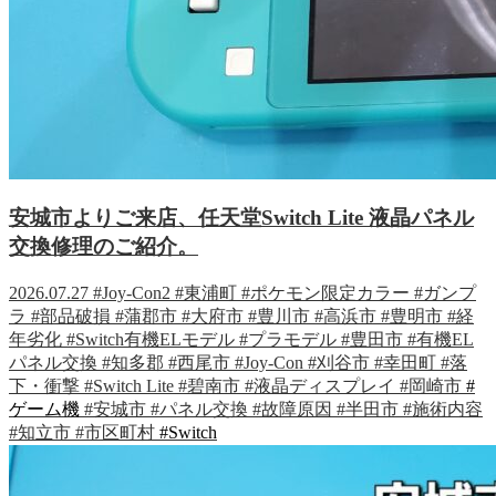
安城市よりご来店、任天堂Switch Lite 液晶パネル
交換修理のご紹介。
2026.07.27
#Joy-Con2
#東浦町
#ポケモン限定カラー
#ガンプ
ラ
#部品破損
#蒲郡市
#大府市
#豊川市
#高浜市
#豊明市
#経
年劣化
#Switch有機ELモデル
#プラモデル
#豊田市
#有機EL
パネル交換
#知多郡
#西尾市
#Joy-Con
#刈谷市
#幸田町
#落
下・衝撃
#Switch Lite
#碧南市
#液晶ディスプレイ
#岡崎市
#
ゲーム機
#安城市
#パネル交換
#故障原因
#半田市
#施術内容
#知立市
#市区町村
#Switch