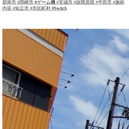
碧南市
#岡崎市
#ゲーム機
#安城市
#故障原因
#半田市
#施術
内容
#知立市
#市区町村
#Switch