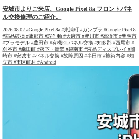
安城市よりご来店、Google Pixel 8a フロントパネ
ル交換修理のご紹介。
2026.08.02
#Google Pixel 8a
#東浦町
#ガンプラ
#Google Pixel 8
#部品破損
#蒲郡市
#誤作動
#大府市
#豊川市
#高浜市
#豊明市
#プラモデル
#豊田市
#有機ELパネル交換
#知多郡
#西尾市
#
刈谷市
#幸田町
#落下・衝撃
#碧南市
#液晶ディスプレイ
#岡
崎市
#安城市
#パネル交換
#故障原因
#半田市
#施術内容
#知
立市
#市区町村
#Android