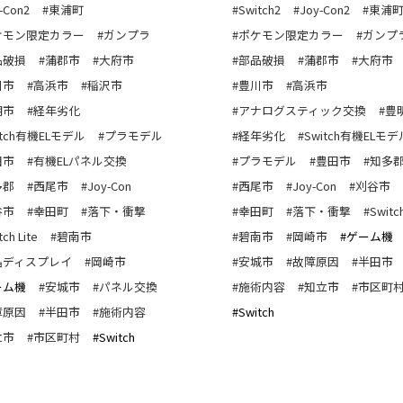
-Con2
#東浦町
#Switch2
#Joy-Con2
#東浦
ケモン限定カラー
#ガンプラ
#ポケモン限定カラー
#ガンプ
品破損
#蒲郡市
#大府市
#部品破損
#蒲郡市
#大府市
川市
#高浜市
#稲沢市
#豊川市
#高浜市
明市
#経年劣化
#アナログスティック交換
#豊
itch有機ELモデル
#プラモデル
#経年劣化
#Switch有機ELモデ
田市
#有機ELパネル交換
#プラモデル
#豊田市
#知多
多郡
#西尾市
#Joy-Con
#西尾市
#Joy-Con
#刈谷市
谷市
#幸田町
#落下・衝撃
#幸田町
#落下・衝撃
#Switch
ch Lite
#碧南市
#碧南市
#岡崎市
#ゲーム機
晶ディスプレイ
#岡崎市
#安城市
#故障原因
#半田市
ーム機
#安城市
#パネル交換
#施術内容
#知立市
#市区町
障原因
#半田市
#施術内容
#Switch
立市
#市区町村
#Switch