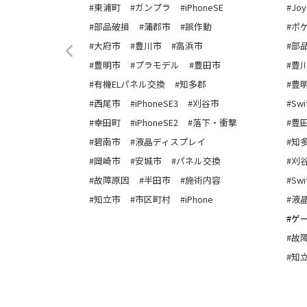
町
#東浦町
#ガンプラ
#iPhoneSE
#Joy
 8
#部品破損
#蒲郡市
#誤作動
#ポ
作動
#大府市
#豊川市
#高浜市
#部
市
#豊明市
#プラモデル
#豊田市
#豊
豊田市
#有機ELパネル交換
#知多郡
#豊
多郡
#西尾市
#iPhoneSE3
#刈谷市
#Sw
町
#幸田町
#iPhoneSE2
#落下・衝撃
#豊
#碧南市
#液晶ディスプレイ
#知
崎市
#岡崎市
#安城市
#パネル交換
#刈
故障原因
#故障原因
#半田市
#施術内容
#Swit
立市
#知立市
#市区町村
#iPhone
#液
#ゲ
#故
#知