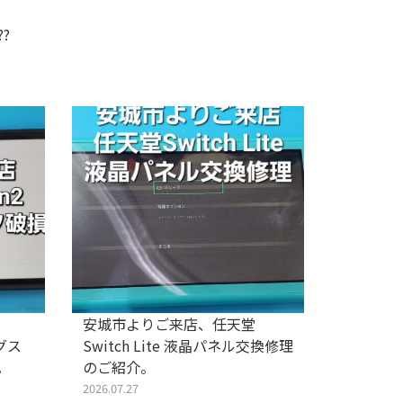
?
安城市よりご来店、任天堂
安城市よ
ログス
Switch Lite 液晶パネル交換修理
Switc
。
のご紹介。
紹介。
2026.07.27
2026.07.25