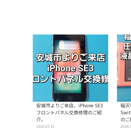
gle
安城市よりご来店、iPhone SE3
稲沢
ネル交換修
フロントパネル交換修理のご紹
Swi
介。
のご
2026.07.31
2026.