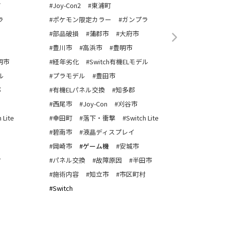
町
#Joy-Con2
#東浦町
#Joy-Con
ラ
#ポケモン限定カラー
#ガンプラ
#ポケモン
#部品破損
#蒲郡市
#大府市
#部品破損
#豊川市
#高浜市
#豊明市
#豊川市
明市
#経年劣化
#Switch有機ELモデル
#経年劣化
ル
#プラモデル
#豊田市
#プラモデ
郡
#有機ELパネル交換
#知多郡
#有機EL
#西尾市
#Joy-Con
#刈谷市
#西尾市
 Lite
#幸田町
#落下・衝撃
#Switch Lite
#幸田町
#碧南市
#液晶ディスプレイ
#碧南市
#岡崎市
#ゲーム機
#安城市
#岡崎市
村
#パネル交換
#故障原因
#半田市
#パネル交
#施術内容
#知立市
#市区町村
#施術内容
#Switch
#Switch