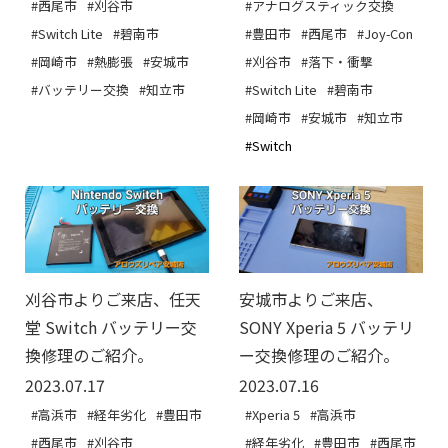
#西尾市
#刈谷市
#アナログスティック交換
#Switch Lite
#碧南市
#豊田市
#西尾市
#Joy-Con
#岡崎市
#熱膨張
#安城市
#刈谷市
#落下・衝撃
#バッテリー交換
#知立市
#Switch Lite
#碧南市
#岡崎市
#安城市
#知立市
#Switch
安城市よりご来店、
刈谷市よりご来店、任天
SONY Xperia 5 バッテリ
堂 Switch バッテリー交
ー交換修理のご紹介。
換修理のご紹介。
2023.07.16
2023.07.17
#Xperia 5
#高浜市
#高浜市
#経年劣化
#豊田市
#経年劣化
#豊田市
#西尾市
#西尾市
#刈谷市