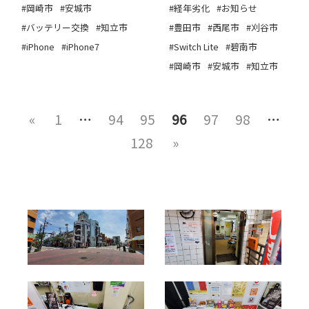
#岡崎市
#安城市
#経年劣化
#お知らせ
#バッテリー交換
#知立市
#豊田市
#西尾市
#刈谷市
#iPhone
#iPhone7
#Switch Lite
#碧南市
#岡崎市
#安城市
#知立市
«
1
…
94
95
96
97
98
…
128
»