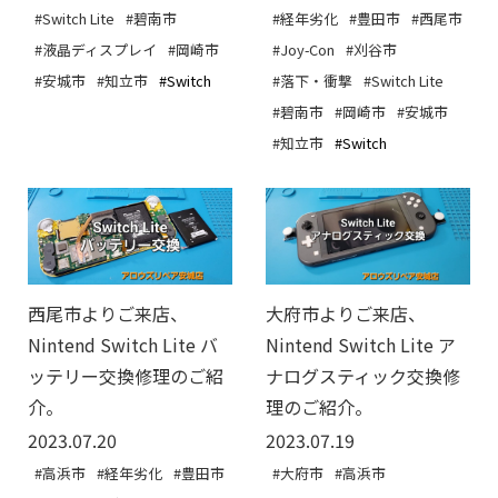
#Switch Lite
#碧南市
#経年劣化
#豊田市
#西尾市
#液晶ディスプレイ
#岡崎市
#Joy-Con
#刈谷市
#安城市
#知立市
#Switch
#落下・衝撃
#Switch Lite
#碧南市
#岡崎市
#安城市
#知立市
#Switch
西尾市よりご来店、
大府市よりご来店、
Nintend Switch Lite バ
Nintend Switch Lite ア
ッテリー交換修理のご紹
ナログスティック交換修
介。
理のご紹介。
2023.07.20
2023.07.19
#高浜市
#経年劣化
#豊田市
#大府市
#高浜市