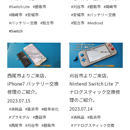
#刈谷市
#碧南市
#岡崎市
#Switch Lite
#碧南市
#安城市
#バッテリー交換
#岡崎市
#安城市
#知立市
#Android
#バッテリー交換
#知立市
#Switch
西尾市よりご来店、
刈谷市よりご来店、
iPhone7 バッテリー交換
Nintend Switch Lite ア
修理のご紹介。
ナログスティック交換修
理のご紹介。
2023.07.15
2023.07.14
#消耗品
#高浜市
#経年劣化
#プラモデル
#豊田市
#消耗品
#高浜市
#西尾市
#刈谷市
#碧南市
#アナログスティック交換