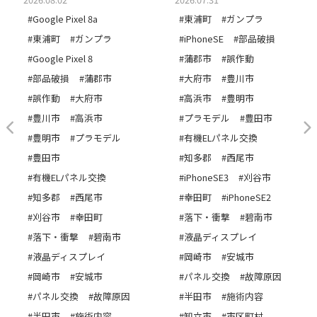
#Google Pixel 8a
#東浦町
#ガンプラ
#東浦町
#ガンプラ
#iPhoneSE
#部品破損
#Google Pixel 8
#蒲郡市
#誤作動
#部品破損
#蒲郡市
#大府市
#豊川市
#誤作動
#大府市
#高浜市
#豊明市
#豊川市
#高浜市
#プラモデル
#豊田市
#豊明市
#プラモデル
#有機ELパネル交換
#豊田市
#知多郡
#西尾市
#有機ELパネル交換
#iPhoneSE3
#刈谷市
#知多郡
#西尾市
#幸田町
#iPhoneSE2
#刈谷市
#幸田町
#落下・衝撃
#碧南市
#落下・衝撃
#碧南市
#液晶ディスプレイ
#液晶ディスプレイ
#岡崎市
#安城市
#岡崎市
#安城市
#パネル交換
#故障原因
#パネル交換
#故障原因
#半田市
#施術内容
#半田市
#施術内容
#知立市
#市区町村