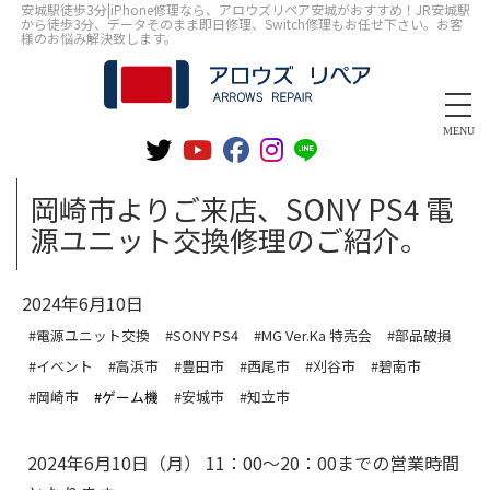
安城駅徒歩3分|iPhone修理なら、アロウズリペア安城がおすすめ！JR安城駅
から徒歩3分、データそのまま即日修理、Switch修理もお任せ下さい。お客
様のお悩み解決致します。
MENU
岡崎市よりご来店、SONY PS4 電
源ユニット交換修理のご紹介。
2024年6月10日
#電源ユニット交換
#SONY PS4
#MG Ver.Ka 特売会
#部品破損
#イベント
#高浜市
#豊田市
#西尾市
#刈谷市
#碧南市
#岡崎市
#ゲーム機
#安城市
#知立市
2024年6月10日（月） 11：00～20：00までの営業時間